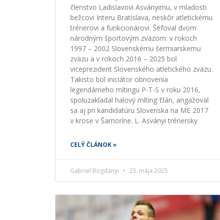
členstvo Ladislavovi Asványimu, v mladosti
bežcovi Interu Bratislava, neskôr atletickému
trénerovi a funkcionárovi. Šéfoval dvom
národným športovým zväzom: v rokoch
1997 – 2002 Slovenskému šermiarskemu
zväzu a v rokoch 2016 – 2025 bol
viceprezident Slovenského atletického zväzu.
Takisto bol iniciátor obnovenia
legendárneho mítingu P-T-S v roku 2016,
spoluzakladal halový míting Elán, angažoval
sa aj pri kandidatúru Slovenska na ME 2017
v krose v Šamoríne. L. Asványi trénersky
CELÝ ČLÁNOK »
Gabriel Bogdanyi
23. mája 2025