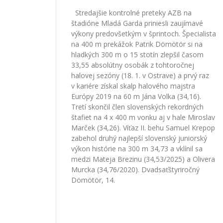
Stredajšie kontrolné preteky AZB na
štadióne Mladá Garda priniesli zaujímavé
výkony predovšetkým v šprintoch. Špecialista
na 400 m prekážok Patrik Dömötör si na
hladkých 300 m o 15 stotín zlepšil časom
33,55 absolútny osobák z tohtoročnej
halovej sezóny (18. 1. v Ostrave) a prvý raz
v kariére získal skalp halového majstra
Európy 2019 na 60 m Jána Volka (34,16).
Tretí skončil člen slovenských rekordných
štafiet na 4 x 400 m vonku aj v hale Miroslav
Marček (34,26). Víťaz II. behu Samuel Krepop
zabehol druhý najlepší slovenský juniorský
výkon histórie na 300 m 34,73 a vklínil sa
medzi Mateja Brezinu (34,53/2025) a Olivera
Murcka (34,76/2020). Dvadsaťštyriročný
Dömötör, 14.