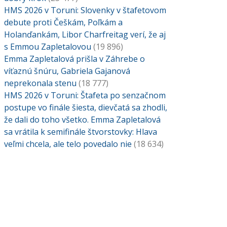
HMS 2026 v Toruni: Slovenky v štafetovom
debute proti Češkám, Poľkám a
Holanďankám, Libor Charfreitag verí, že aj
s Emmou Zapletalovou
(19 896)
Emma Zapletalová prišla v Záhrebe o
víťaznú šnúru, Gabriela Gajanová
neprekonala stenu
(18 777)
HMS 2026 v Toruni: Štafeta po senzačnom
postupe vo finále šiesta, dievčatá sa zhodli,
že dali do toho všetko. Emma Zapletalová
sa vrátila k semifinále štvorstovky: Hlava
veľmi chcela, ale telo povedalo nie
(18 634)