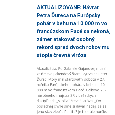
AKTUALIZOVANÉ: Návrat
Petra Ďureca na Európsky
pohár v behu na 10 000 m vo
francúzskom Pacé sa nekoná,
zámer atakovať osobný
rekord spred dvoch rokov mu
stopla črevná viróza
Aktualizácia: Po Gabriele Gajanovej musel
zrušiť svoj víkendový štart i vytrvalec Peter
Ďurec, ktorý mal štartovať v sobotu v 27.
ročníku Európskeho pohára v behu na 10
000 m vo francúzskom Pacé. Celkovo 23-
násobného majstra SR v bežeckých
disciplínach „skolila“ črevná viróza. „Do
poslednej chvíle sme si dávali nádej, že sa
jeho stav zlepší. Realita? Je to stále horšie.