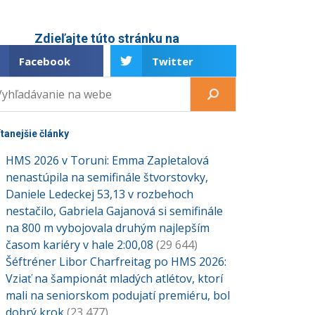
Zdieľajte túto stránku na
Facebook
Twitter
ítanejšie články
HMS 2026 v Toruni: Emma Zapletalová
nenastúpila na semifinále štvorstovky,
Daniele Ledeckej 53,13 v rozbehoch
nestačilo, Gabriela Gajanová si semifinále
na 800 m vybojovala druhým najlepším
časom kariéry v hale 2:00,08
(29 644)
Šéftréner Libor Charfreitag po HMS 2026:
Vziať na šampionát mladých atlétov, ktorí
mali na seniorskom podujatí premiéru, bol
dobrý krok
(23 477)