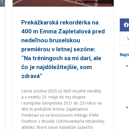
Prekážkarská rekordérka na
400 m Emma Zapletalová pred
nedeľnou bruselskou
premiérou v letnej sezóne:
Najč
“Na tréningoch sa mi darí, ale
čo je najdôležitejšie, som
zdravá”
Letná sezóna 2025 už beží na plné obrátky
a v nedeľu 25. mája do nej vhupne
i európska šampiónka 2021 do 23 rokov na
400 m prekážok Emma Zapletalová.
Predstaví sa na bronzovom mítingu IFAM
Outdoor v Bruseli. Odchovankyňa nitrianskej
atletiky, ktorá svoje najväčšie úspechy