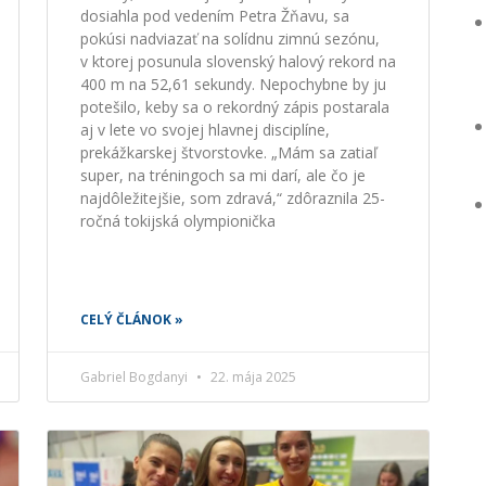
dosiahla pod vedením Petra Žňavu, sa
pokúsi nadviazať na solídnu zimnú sezónu,
v ktorej posunula slovenský halový rekord na
400 m na 52,61 sekundy. Nepochybne by ju
potešilo, keby sa o rekordný zápis postarala
aj v lete vo svojej hlavnej disciplíne,
prekážkarskej štvorstovke. „Mám sa zatiaľ
super, na tréningoch sa mi darí, ale čo je
najdôležitejšie, som zdravá,“ zdôraznila 25-
ročná tokijská olympionička
CELÝ ČLÁNOK »
Gabriel Bogdanyi
22. mája 2025