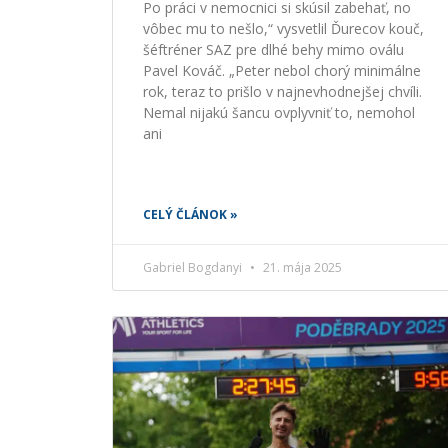
Po práci v nemocnici si skúsil zabehať, no
vôbec mu to nešlo,“ vysvetlil Ďurecov kouč,
šéftréner SAZ pre dlhé behy mimo oválu
Pavel Kováč. „Peter nebol chorý minimálne
rok, teraz to prišlo v najnevhodnejšej chvíli.
Nemal nijakú šancu ovplyvniť to, nemohol
ani
CELÝ ČLÁNOK »
Gabriel Bogdanyi
21. mája 2025