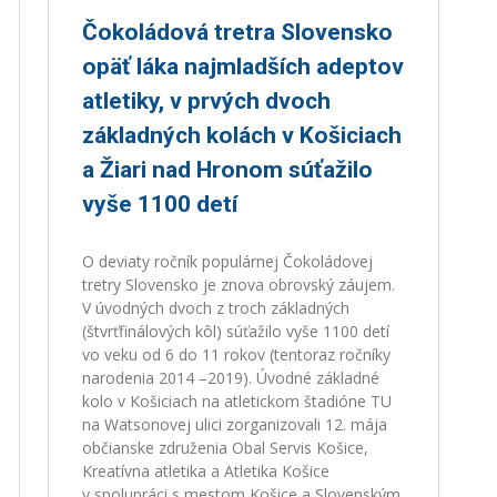
Čokoládová tretra Slovensko
opäť láka najmladších adeptov
atletiky, v prvých dvoch
základných kolách v Košiciach
a Žiari nad Hronom súťažilo
vyše 1100 detí
O deviaty ročník populárnej Čokoládovej
tretry Slovensko je znova obrovský záujem.
V úvodných dvoch z troch základných
(štvrťfinálových kôl) súťažilo vyše 1100 detí
vo veku od 6 do 11 rokov (tentoraz ročníky
narodenia 2014 –2019). Úvodné základné
kolo v Košiciach na atletickom štadióne TU
na Watsonovej ulici zorganizovali 12. mája
občianske združenia Obal Servis Košice,
Kreatívna atletika a Atletika Košice
v spolupráci s mestom Košice a Slovenským