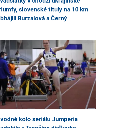
vadsiatky v chôdzi ukrajinské
riumfy, slovenské tituly na 10 km
bhájili Burzalová a Černý
vodné kolo seriálu Jumperia