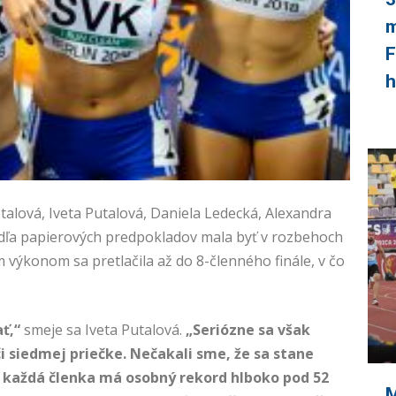
m
F
h
alová, Iveta Putalová, Daniela Ledecká, Alexandra
dľa papierových predpokladov mala byť v rozbehoch
 výkonom sa pretlačila až do 8-členného finále, v čo
ť,“
smeje sa Iveta Putalová.
„Seriózne sa však
či siedmej priečke. Nečakali sme, že sa stane
 každá členka má osobný rekord hlboko pod 52
M