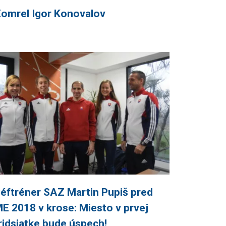
omrel Igor Konovalov
éftréner SAZ Martin Pupiš pred
E 2018 v krose: Miesto v prvej
ridsiatke bude úspech!