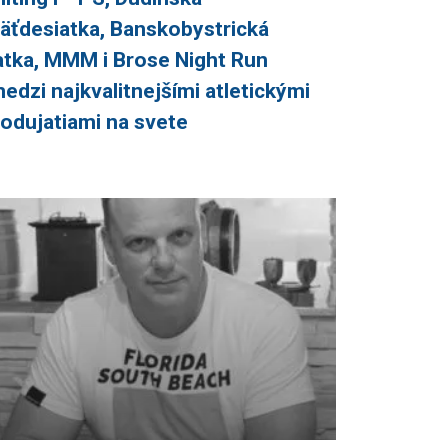
äťdesiatka, Banskobystrická
atka, MMM i Brose Night Run
edzi najkvalitnejšími atletickými
odujatiami na svete