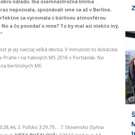
 dobrú náladu. Iba osemnásťročná Emma
Z
raz nepoznala, spoznávali sme sa až v Berlíne.
erfektne sa vyrovnala s búrlivou atmosférou
No a čo povedať o mne? To by mal asi niekto iný,
“
osť je jej naozaj veľká devíza. V minulosti to dokázala
v Prahe i na halových MS 2016 v Portlande. No
 na berlínskych ME.
Š
M
3:28,44, 3. Poľsko 3:29,79,… 7. Slovensko (Sylvia
t