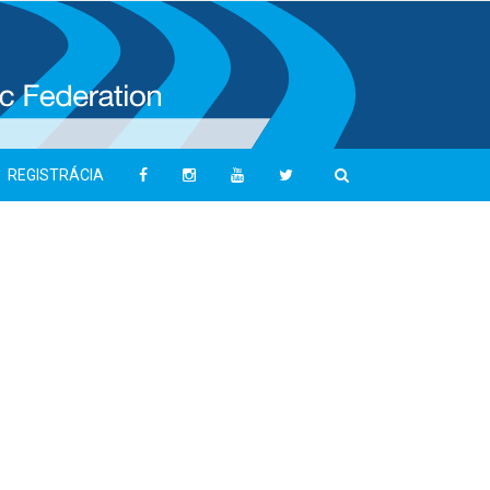
REGISTRÁCIA
Máte zaujímavý tip na
článok?
Uspeli ste na pretekoch a chcete svoj
výsledok spropagovat? Napíšte nám na
nám na media@atletika.sk
Napište nám