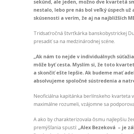
sekúnd, ale jeden, možno dve kvartetá sme
nestalo, lebo pre nás bol veľký úspech už 
skúsenosti a verím, že aj na najbližších M
Tridsaťročná štvrťkárka banskobystrickej Dukly
presadiť sa na medzinárodnej scéne.
„Ak nám to nejde v individuálnych súťažiac
môže byť cesta. Myslím si, že toto kvarte
a skončiť ešte lepšie. Ak budeme mať ad
absolvujeme spoločné sústredenia a nat
Neoficiálna kapitánka berlínskeho kvarteta vrav
maximálne rozumeli, vzájomne sa podporovali
A ako by charakterizovala ôsmu najlepšiu že
premýšľania spustí:
„Alex Bezeková – je zá