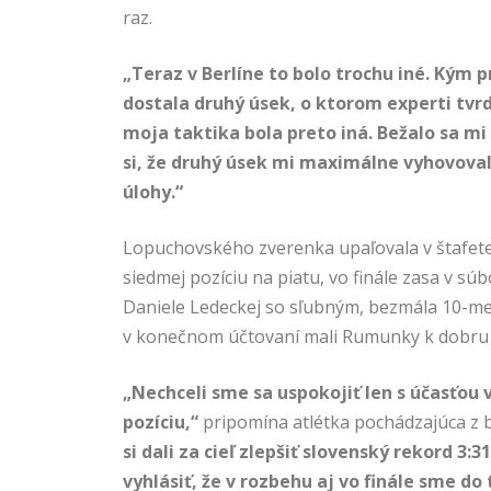
raz.
„Teraz v Berlíne to bolo trochu iné. Kým 
dostala druhý úsek, o ktorom experti tvrdi
moja taktika bola preto iná. Bežalo sa m
si, že druhý úsek mi maximálne vyhovoval
úlohy.“
Lopuchovského zverenka upaľovala v štafete 
siedmej pozíciu na piatu, vo finále zasa v s
Daniele Ledeckej so sľubným, bezmála 10-m
v konečnom účtovaní mali Rumunky k dobru 
„Nechceli sme sa uspokojiť len s účasťou 
pozíciu,“
pripomína atlétka pochádzajúca z b
si dali za cieľ zlepšiť slovenský rekord 3
vyhlásiť, že v rozbehu aj vo finále sme do 