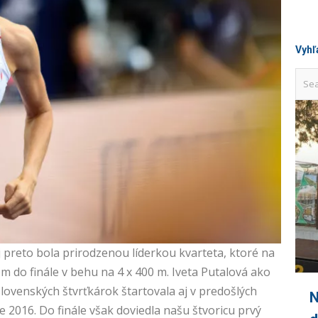
Vyhľ
j preto bola prirodzenou líderkou kvarteta, ktoré na
 do finále v behu na 4 x 400 m. Iveta Putalová ako
slovenských štvrťkárok štartovala aj v predošlých
N
 2016. Do finále však doviedla našu štvoricu prvý