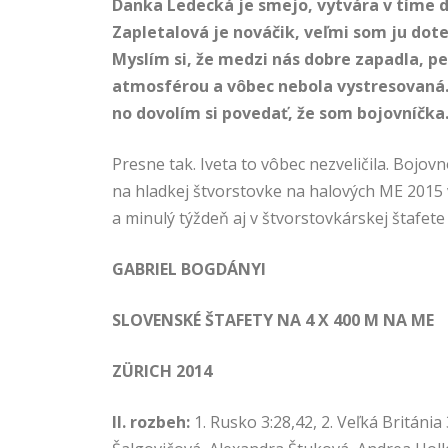
Danka Ledecká je smejo, vytvára v tíme
Zapletalová je nováčik, veľmi som ju dote
Myslím si, že medzi nás dobre zapadla, p
atmosférou a vôbec nebola vystresovaná. 
no dovolím si povedať, že som bojovníčka.
Presne tak. Iveta to vôbec nezveličila. Bojovn
na hladkej štvorstovke na halových ME 2015 
a minulý týždeň aj v štvorstovkárskej štafete
GABRIEL BOGDÁNYI
SLOVENSKÉ ŠTAFETY NA 4 X 400 M NA ME
ZÜRICH 2014
II. rozbeh:
1. Rusko 3:28,42, 2. Veľká Británia 