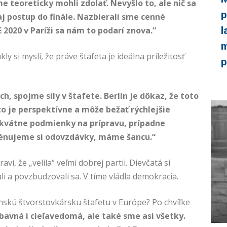
 teoreticky mohli zdolať. Nevyšlo to, ale nič sa
p
aj postup do finále. Nazbierali sme cenné
l
E 2020 v Paríži sa nám to podarí znova.“
m
 si myslí, že práve štafeta je ideálna príležitosť
p
h, spojme sily v štafete. Berlín je dôkaz, že toto
to je perspektívne a môže bežať rýchlejšie
ekvátne podmienky na prípravu, prípadne
rénujeme si odovzdávky, máme šancu.“
í, že „velila“ veľmi dobrej partii. Dievčatá si
 a povzbudzovali sa. V tíme vládla demokracia.
nskú štvorstovkársku štafetu v Európe? Po chvíľke
bavná i cieľavedomá, ale také sme asi všetky.