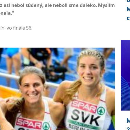
o
z asi nebol súdený, ale neboli sme ďaleko. Myslím
M
onala.“
n, vo finále 56.
M
3