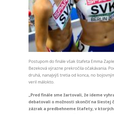
Postupom do finále však štafeta Emma Zaplet
Bezeková výrazne prekročila očakávania. Po
druhá, nanajvýš tretia od konca, no bojovným
veril málokto.
„Pred finále sme žartovali, že ideme vyhra
debatovali o možnosti skončiť na šiestej 
zázrak a predbehneme štafety, v ktorých