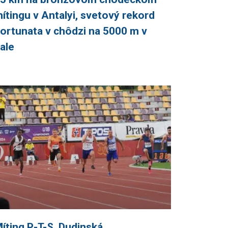
ítingu v Antalyi, svetový rekord
ortunata v chôdzi na 5000 m v
ale
íting P-T-S, Dudinská