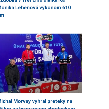
zdobila v Trenčíne diaľkarka
onika Lehenová výkonom 610
cm
ichal Morvay vyhral preteky na
5 km na bronzovom chodeckom