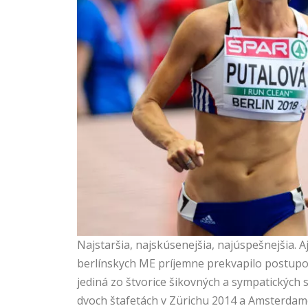
Najstaršia, najskúsenejšia, najúspešnejšia. A
berlínskych ME príjemne prekvapilo postupom
jediná zo štvorice šikovných a sympatických 
dvoch štafetách v Zürichu 2014 a Amsterdame