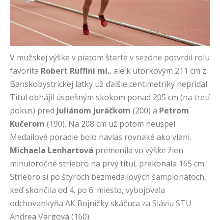
V mužskej výške v piatom štarte v sezóne potvrdil rolu
favorita
Robert Ruffíni ml.
, ale k utorkovým 211 cm z
Banskobystrickej latky už ďalšie centimetríky nepridal.
Titul obhájil úspešným skokom ponad 205 cm (na tretí
pokus) pred
Juliánom Juráčkom
(200) a
Petrom
Kučerom
(190). Na 208 cm už potom neuspel.
Medailové poradie bolo navlas rovnaké ako vlani.
Michaela Lenhartová
premenila vo výške žien
minuloročné striebro na prvý titul, prekonala 165 cm.
Striebro si po štyroch bezmedailových šampionátoch,
keď skončila od 4. po 6. miesto, vybojovala
odchovankyňa AK Bojničky skáčuca za Sláviu STU
Andrea Vargová (160).