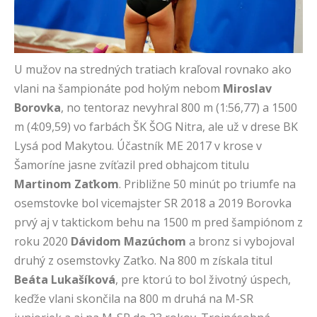
U mužov na stredných tratiach kraľoval rovnako ako
vlani na šampionáte pod holým nebom
Miroslav
Borovka
, no tentoraz nevyhral 800 m (1:56,77) a 1500
m (4:09,59) vo farbách ŠK ŠOG Nitra, ale už v drese BK
Lysá pod Makytou. Účastník ME 2017 v krose v
Šamoríne jasne zvíťazil pred obhajcom titulu
Martinom Zaťkom
. Približne 50 minút po triumfe na
osemstovke bol vicemajster SR 2018 a 2019 Borovka
prvý aj v taktickom behu na 1500 m pred šampiónom z
roku 2020
Dávidom Mazúchom
a bronz si vybojoval
druhý z osemstovky Zaťko. Na 800 m získala titul
Beáta Lukašíková
, pre ktorú to bol životný úspech,
keďže vlani skončila na 800 m druhá na M-SR