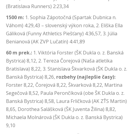
(Bratislava Runners) 2:23,34
1500 m:
1. Sophia Zápotočná (Spartak Dubnica n.
Váhom) 4:29,43 – slovenský výkon roka, 2. Eliška Ella
Gáliková (Funny Athletics Piešťany) 4:36,57, 3. Júlia
Benianová (AK ZVP Lučatín) 4:41,89
60 m prek.:
1. Viktória Forster (ŠK Dukla o. z. Banská
Bystrica) 8,12, 2. Tereza Čorejová (Naša atletika
Bratislava) 8,22, 3. Stanislava Škvarková (ŠK Dukla o. z.
Banská Bystrica) 8,26,
rozbehy (najlepšie časy):
Forster 8,22, Čorejová 8,22, Škvarková 8,22, Martina
Segečová 8,52, Paula Perončíková (obe ŠK Dukla o. z.
Banská Bystrica) 8,58, Laura Frličková (AK ZŤS Martin)
8,65, Dorothea Salášková (ŠK Juventa Žilina) 8,82,
Michaela Molnárová (ŠK Dukla o. z. Banská Bystrica)
9,10