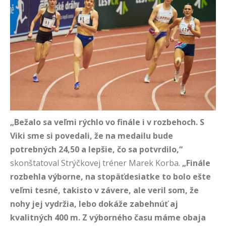
„Bežalo sa veľmi rýchlo vo finále i v rozbehoch. S
Viki sme si povedali, že na medailu bude
potrebných 24,50 a lepšie, čo sa potvrdilo,“
skonštatoval Strýčkovej tréner Marek Korba.
„
Finále
rozbehla výborne, na stopäťdesiatke to bolo ešte
veľmi tesné, takisto v závere, ale veril som, že
nohy jej vydržia, lebo dokáže zabehnúť aj
kvalitných 400 m. Z výborného času máme obaja