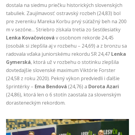
dostala na siedmu priečku historických slovenských
tabuliek. Zaujímavosť: ostravský rozbeh (24,83) bol
pre zverenku Mareka Korbu prvý súťažný beh na 200
m v sezóne… Striebro získala tretia zo šesťdesiatky
Lenka Kovačovicová
v osobnom rekorde 24,45
(osobák si zlepšila aj v rozbehu – 24,69) a z bronzu sa
radovala vďaka juniorskému rekordu SR 24,47
Lenka
Gymerská
, ktorá už v rozbehu o stotinku zlepšila
dovtedajšie slovenské maximum Viktórie Forster
(24,58 z roku 2020). Pekný výkon predviedli i ďalšie
šprintérky –
Ema Bendová
(24,76) a
Dorota Azari
(24,86), ktorá len o 6 stotín zaostala za slovenským
dorasteneckým rekordom.