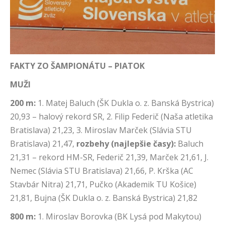
FAKTY ZO ŠAMPIONÁTU – PIATOK
MUŽI
200 m:
1. Matej Baluch (ŠK Dukla o. z. Banská Bystrica)
20,93 – halový rekord SR, 2. Filip Federič (Naša atletika
Bratislava) 21,23, 3. Miroslav Marček (Slávia STU
Bratislava) 21,47,
rozbehy (najlepšie časy):
Baluch
21,31 – rekord HM-SR, Federič 21,39, Marček 21,61, J.
Nemec (Slávia STU Bratislava) 21,66, P. Krška (AC
Stavbár Nitra) 21,71, Pučko (Akademik TU Košice)
21,81, Bujna (ŠK Dukla o. z. Banská Bystrica) 21,82
800 m:
1. Miroslav Borovka (BK Lysá pod Makytou)