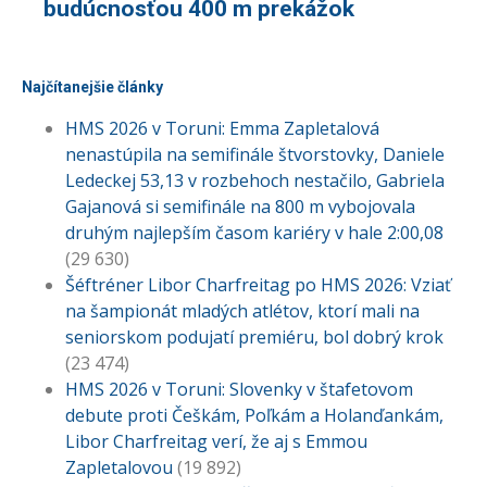
budúcnosťou 400 m prekážok
Najčítanejšie články
HMS 2026 v Toruni: Emma Zapletalová
nenastúpila na semifinále štvorstovky, Daniele
Ledeckej 53,13 v rozbehoch nestačilo, Gabriela
Gajanová si semifinále na 800 m vybojovala
druhým najlepším časom kariéry v hale 2:00,08
(29 630)
Šéftréner Libor Charfreitag po HMS 2026: Vziať
na šampionát mladých atlétov, ktorí mali na
seniorskom podujatí premiéru, bol dobrý krok
(23 474)
HMS 2026 v Toruni: Slovenky v štafetovom
debute proti Češkám, Poľkám a Holanďankám,
Libor Charfreitag verí, že aj s Emmou
Zapletalovou
(19 892)