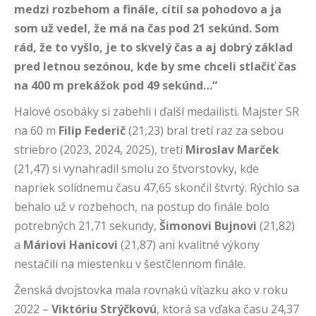
medzi rozbehom a finále, cítil sa pohodovo a ja
som už vedel, že má na čas pod 21 sekúnd. Som
rád, že to vyšlo, je to skvelý čas a aj dobrý základ
pred letnou sezónou, kde by sme chceli stlačiť čas
na 400 m prekážok pod 49 sekúnd…“
Halové osobáky si zabehli i ďalší medailisti. Majster SR
na 60 m
Filip Federič
(21,23) bral tretí raz za sebou
striebro (2023, 2024, 2025), tretí
Miroslav Marček
(21,47) si vynahradil smolu zo štvorstovky, kde
napriek solídnemu času 47,65 skončil štvrtý. Rýchlo sa
behalo už v rozbehoch, na postup do finále bolo
potrebných 21,71 sekundy,
Šimonovi Bujnovi
(21,82)
a
Máriovi Hanicovi
(21,87) ani kvalitné výkony
nestačili na miestenku v šesťčlennom finále.
Ženská dvojstovka mala rovnakú víťazku ako v roku
2022 –
Viktóriu Strýčkovú
, ktorá sa vďaka času 24,37