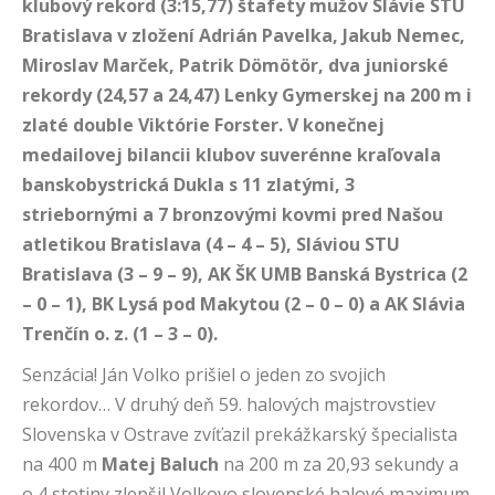
klubový rekord (3:15,77) štafety mužov Slávie STU
Bratislava v zložení Adrián Pavelka, Jakub Nemec,
Miroslav Marček, Patrik Dömötör, dva juniorské
rekordy (24,57 a 24,47) Lenky Gymerskej na 200 m i
zlaté double Viktórie Forster. V konečnej
medailovej bilancii klubov suverénne kraľovala
banskobystrická Dukla s 11 zlatými, 3
striebornými a 7 bronzovými kovmi pred Našou
atletikou Bratislava (4 – 4 – 5), Sláviou STU
Bratislava (3 – 9 – 9), AK ŠK UMB Banská Bystrica (2
– 0 – 1), BK Lysá pod Makytou (2 – 0 – 0) a AK Slávia
Trenčín o. z. (1 – 3 – 0).
Senzácia! Ján Volko prišiel o jeden zo svojich
rekordov… V druhý deň 59. halových majstrovstiev
Slovenska v Ostrave zvíťazil prekážkarský špecialista
na 400 m
Matej Baluch
na 200 m za 20,93 sekundy a
o 4 stotiny zlepšil Volkovo slovenské halové maximum