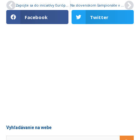
Zapojte sa do iniciatívy Európskeho hnutia fair play (EFPM) s názvom “ZA FAIR PLAY A MIER NAPRIEČ EURÓPOU”
Na slovenskom šampionáte v Ostrave dovedna 16 zmien v TOP 10 slovenských historických halových tabuliek, najviac na 200 m
Facebook
Twitter
Máte zaujímavý tip na článok?
Uspeli ste na pretekoch a chcete svoj
výsledok spropagovat? Napíšte nám na nám
na media@atletika.sk
Napište nám
Vyhľadávanie na webe