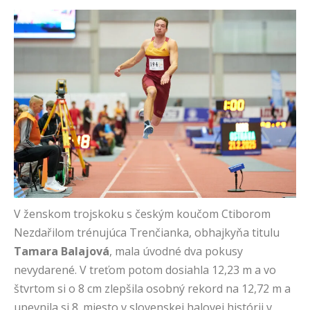
V ženskom trojskoku s českým koučom Ctiborom
Nezdařilom trénujúca Trenčianka, obhajkyňa titulu
Tamara Balajová
, mala úvodné dva pokusy
nevydarené. V treťom potom dosiahla 12,23 m a vo
štvrtom si o 8 cm zlepšila osobný rekord na 12,72 m a
upevnila si 8. miesto v slovenskej halovej histórii v