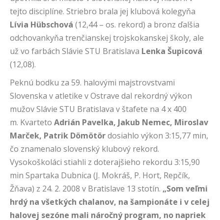
tejto disciplíne. Striebro brala jej klubová kolegyňa
Lívia Hübschová
(12,44 – os. rekord) a bronz ďalšia
odchovankyňa trenčianskej trojskokanskej školy, ale
už vo farbách Slávie STU Bratislava
Lenka Šupicová
(12,08).
Peknú bodku za 59. halovými majstrovstvami
Slovenska v atletike v Ostrave dal rekordný výkon
mužov Slávie STU Bratislava v štafete na 4 x 400
m. Kvarteto
Adrián Pavelka, Jakub Nemec, Miroslav
Marček, Patrik Dömötör
dosiahlo výkon 3:15,77 min,
čo znamenalo slovenský klubový rekord.
Vysokoškoláci stiahli z doterajšieho rekordu 3:15,90
min Spartaka Dubnica (J. Mokráš, P. Hort, Repčík,
Žňava) z 24. 2. 2008 v Bratislave 13 stotín.
„Som veľmi
hrdý na všetkých chalanov, na šampionáte i v celej
halovej sezóne mali náročný program, no napriek