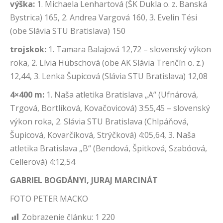
výška:
1. Michaela Lenhartová (ŠK Dukla o. z. Banská
Bystrica) 165, 2. Andrea Vargová 160, 3. Evelin Tési
(obe Slávia STU Bratislava) 150
trojskok:
1. Tamara Balajová 12,72 – slovenský výkon
roka, 2. Lívia Hübschová (obe AK Slávia Trenčín o. z.)
12,44, 3. Lenka Šupicová (Slávia STU Bratislava) 12,08
4
×400 m:
1. Naša atletika Bratislava „A“ (Ufnárová,
Trgová, Bortlíková, Kovačovicová) 3:55,45 – slovenský
výkon roka, 2. Slávia STU Bratislava (Chlpáňová,
Šupicová, Kovarčíková, Strýčková) 4:05,64, 3. Naša
atletika Bratislava „B“ (Bendová, Špitková, Szabóová,
Cellerová) 4:12,54
GABRIEL BOGDÁNYI, JURAJ MARCINÁT
FOTO PETER MACKO
Zobrazenie článku:
1 220