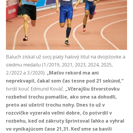
Baluch získal už svoj piaty halový titul na dvojstovke a
siedmu medailu (1./2019, 2021, 2023, 2024, 2025,
2./2022 a 3./2020).
„
Maťov rekord ma ani
neprekvapil, čakal som čas tesne pod 21 sekúnd,“
tvrdil kouč Edmund Kováč.
„
Včerajšiu štvorstovku
rozbehol trochu pomalšie, ako sme sa dohodli,
preto asi ušetril trochu nohy. Dnes to už v
rozcvičke vyzeralo veľmi dobre, čo potvrdil v
rozbehu, keď od zákruty šprintoval ľahko a vyhral
vo vynikajúcom čase 21,31. Keď sme sa bavili