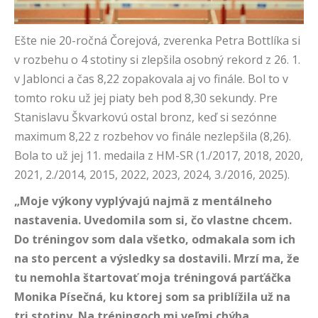
Ešte nie 20-ročná Čorejová, zverenka Petra Bottlíka si
v rozbehu o 4 stotiny si zlepšila osobný rekord z 26. 1.
v Jablonci a čas 8,22 zopakovala aj vo finále. Bol to v
tomto roku už jej piaty beh pod 8,30 sekundy. Pre
Stanislavu Škvarkovú ostal bronz, keď si sezónne
maximum 8,22 z rozbehov vo finále nezlepšila (8,26).
Bola to už jej 11. medaila z HM-SR (1./2017, 2018, 2020,
2021, 2./2014, 2015, 2022, 2023, 2024, 3./2016, 2025).
„Moje výkony vyplývajú najmä z mentálneho
nastavenia. Uvedomila som si, čo vlastne chcem.
Do tréningov som dala všetko, odmakala som ich
na sto percent a výsledky sa dostavili. Mrzí ma, že
tu nemohla štartovať moja tréningová parťáčka
Monika Písečná, ku ktorej som sa priblížila už na
tri stotiny. Na tréningoch mi veľmi chýba,