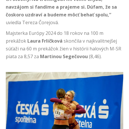
navzájom si fandíme a prajeme si. Dúfam, že sa
čoskoro uzdraví a budeme môcť behať spolu,“
uviedla Tereza Čorejová.
Majsterka Európy 2024 do 18 rokov na 100 m
prekážok
Laura Frličková
skončila v najkvalitnejšej
súťaži na 60 m prekážok žien v histórii halových M-SR
piata za 8,57 za
Martinou Segečovou
(8,46).