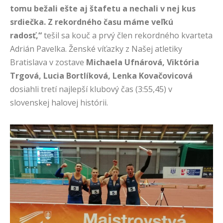
tomu bežali ešte aj štafetu a nechali v nej kus
srdiečka. Z rekordného času máme veľkú
radosť,“
tešil sa kouč a prvý člen rekordného kvarteta
Adrián Pavelka. Ženské víťazky z Našej atletiky
Bratislava v zostave
Michaela Ufnárová, Viktória
Trgová, Lucia Bortlíková, Lenka Kovačovicová
dosiahli tretí najlepší klubový čas (3:55,45) v
slovenskej halovej histórii.