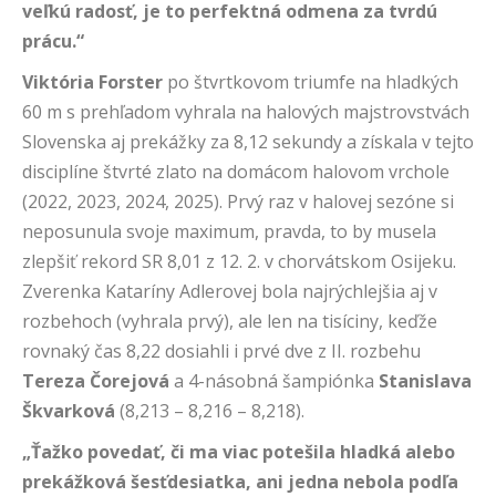
veľkú radosť, je to perfektná odmena za tvrdú
prácu.“
Viktória Forster
po štvrtkovom triumfe na hladkých
60 m s prehľadom vyhrala na halových majstrovstvách
Slovenska aj prekážky za 8,12 sekundy a získala v tejto
disciplíne štvrté zlato na domácom halovom vrchole
(2022, 2023, 2024, 2025). Prvý raz v halovej sezóne si
neposunula svoje maximum, pravda, to by musela
zlepšiť rekord SR 8,01 z 12. 2. v chorvátskom Osijeku.
Zverenka Kataríny Adlerovej bola najrýchlejšia aj v
rozbehoch (vyhrala prvý), ale len na tisíciny, keďže
rovnaký čas 8,22 dosiahli i prvé dve z II. rozbehu
Tereza Čorejová
a 4-násobná šampiónka
Stanislava
Škvarková
(8,213 – 8,216 – 8,218).
„Ťažko povedať, či ma viac potešila hladká alebo
prekážková šesťdesiatka, ani jedna nebola podľa