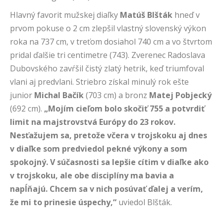
Hlavný favorit mužskej diaľky
Matúš Blšták
hneď v
prvom pokuse o 2 cm zlepšil vlastný slovenský výkon
roka na 737 cm, v treťom dosiahol 740 cm a vo štvrtom
pridal ďalšie tri centimetre (743). Zverenec Radoslava
Dubovského zavŕšil čistý zlatý hetrik, keď triumfoval
vlani aj predvlani. Striebro získal minulý rok ešte
junior
Michal Bačík
(703 cm) a bronz
Matej Pobjecký
(692 cm).
„Mojím cieľom bolo skočiť 755 a potvrdiť
limit na majstrovstvá Európy do 23 rokov.
Nesťažujem sa, pretože včera v trojskoku aj dnes
v diaľke som predviedol pekné výkony a som
spokojný. V súčasnosti sa lepšie cítim v diaľke ako
v trojskoku, ale obe disciplíny ma bavia a
napĺňajú. Chcem sa v nich posúvať ďalej a verím,
že mi to prinesie úspechy,“
uviedol Blšták.