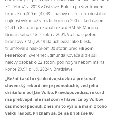
z 2. februára 2023 v Ostrave. Baluch po štvrtkovom
bronze na 400 m (47,48 – halový os. rekord) dosiahol
najlepší výkon už v rozbehoch na 200 m, keď časom
21,31 o 8 stotín prekonal rekord HM-SR Martina
Briňarského ešte z roku z 2001. Vo finále potom
bronzový z MEJ 2019 Baluch bežal ako blesk,
triumfoval s náskokom 30 stotín pred
Filipom
Federičom
. Zverenec Edmunda Kováča si zlepšil
halový osobák o 22 stotín, pod holým nebom má na
konte 20,91 z 1. 9. 2024 v Bratislave.
„Bežať takúto rýchlu dvojstovku a prekonať
slovenský rekord nie je jednoduché, veď jeho
držiteľom bol Ján Volko. Pravdupovediac, rekord
ma prekvapil, ale mal som v hlave, že by Volkov
čas mohol padnúť. Dnes mi to vyšlo a mám z toho
veľkú radosť. Priznám sa, že na približne 80