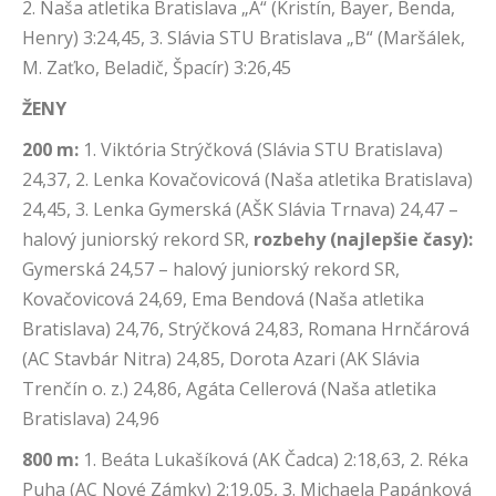
2. Naša atletika Bratislava „A“ (Kristín, Bayer, Benda,
Henry) 3:24,45, 3. Slávia STU Bratislava „B“ (Maršálek,
M. Zaťko, Beladič, Špacír) 3:26,45
ŽENY
200 m:
1. Viktória Strýčková (Slávia STU Bratislava)
24,37, 2. Lenka Kovačovicová (Naša atletika Bratislava)
24,45, 3. Lenka Gymerská (AŠK Slávia Trnava) 24,47 –
halový juniorský rekord SR,
rozbehy (najlepšie časy):
Gymerská 24,57 – halový juniorský rekord SR,
Kovačovicová 24,69, Ema Bendová (Naša atletika
Bratislava) 24,76, Strýčková 24,83, Romana Hrnčárová
(AC Stavbár Nitra) 24,85, Dorota Azari (AK Slávia
Trenčín o. z.) 24,86, Agáta Cellerová (Naša atletika
Bratislava) 24,96
800 m:
1. Beáta Lukašíková (AK Čadca) 2:18,63, 2. Réka
Puha (AC Nové Zámky) 2:19,05, 3. Michaela Papánková