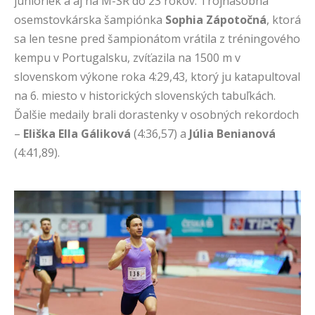
junioriek a aj na M-SR do 23 rokov. Trojnásobná
osemstovkárska šampiónka
Sophia Zápotočná
, ktorá
sa len tesne pred šampionátom vrátila z tréningového
kempu v Portugalsku, zvíťazila na 1500 m v
slovenskom výkone roka 4:29,43, ktorý ju katapultoval
na 6. miesto v historických slovenských tabuľkách.
Ďalšie medaily brali dorastenky v osobných rekordoch
–
Eliška Ella Gáliková
(4:36,57) a
Júlia Benianová
(4:41,89).