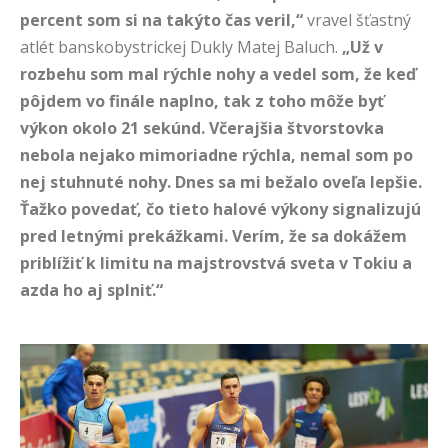
percent som si na takýto čas veril,“
vravel šťastný
atlét banskobystrickej Dukly Matej Baluch.
„
Už v
rozbehu som mal rýchle nohy a vedel som, že keď
pôjdem vo finále naplno, tak z toho môže byť
výkon okolo 21 sekúnd. Včerajšia štvorstovka
nebola nejako mimoriadne rýchla, nemal som po
nej stuhnuté nohy. Dnes sa mi bežalo oveľa lepšie.
Ťažko povedať, čo tieto halové výkony signalizujú
pred letnými prekážkami. Verím, že sa dokážem
priblížiť k limitu na majstrovstvá sveta v Tokiu a
azda ho aj splniť.“