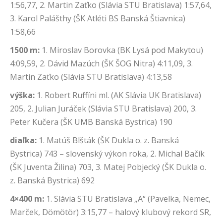
1:56,77, 2. Martin Zaťko (Slávia STU Bratislava) 1:57,64,
3. Karol Palášthy (ŠK Atléti BS Banská Štiavnica)
1:58,66
1500 m:
1. Miroslav Borovka (BK Lysá pod Makytou)
4:09,59, 2. Dávid Mazúch (ŠK ŠOG Nitra) 4:11,09, 3.
Martin Zaťko (Slávia STU Bratislava) 4:13,58
výška:
1. Robert Ruffíni ml. (AK Slávia UK Bratislava)
205, 2. Julian Juráček (Slávia STU Bratislava) 200, 3.
Peter Kučera (ŠK UMB Banská Bystrica) 190
diaľka:
1. Matúš Blšták (ŠK Dukla o. z. Banská
Bystrica) 743 – slovenský výkon roka, 2. Michal Bačík
(ŠK Juventa Žilina) 703, 3. Matej Pobjecký (ŠK Dukla o.
z. Banská Bystrica) 692
4
×400 m:
1. Slávia STU Bratislava „A“ (Pavelka, Nemec,
Marček, Dömötör) 3:15,77 – halový klubový rekord SR,