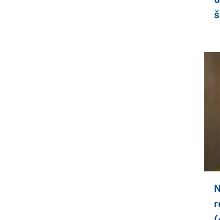
š
N
r
(