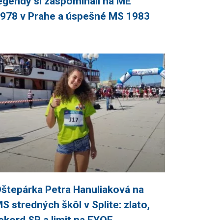
egendy si zaspomínali na ME
978 v Prahe a úspešné MS 1983
štepárka Petra Hanuliaková na
S stredných škôl v Splite: zlato,