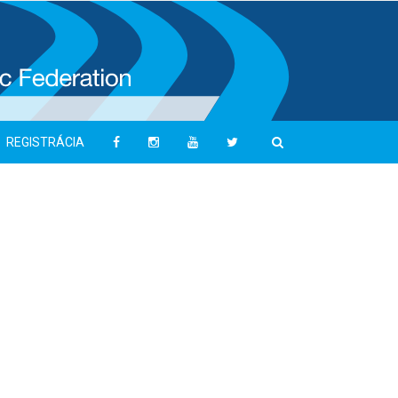
REGISTRÁCIA
Máte zaujímavý tip na
článok?
Uspeli ste na pretekoch a chcete svoj
výsledok spropagovat? Napíšte nám na
nám na media@atletika.sk
Napište nám