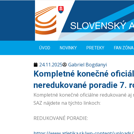
ÚVOD
NOVINKY
PRETEKY
FAN ZÓNA
24.11.2025
Gabriel Bogdanyi
Kompletné konečné oficiá
neredukované poradie 7. 
Kompletné konečné oficiálne redukované aj
SAZ nájdete na týchto linkoch:
REDUKOVANÉ PORADIE:
https://www.atletika.sk/wp-content/upload