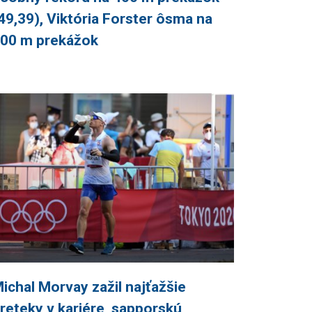
49,39), Viktória Forster ôsma na
00 m prekážok
ichal Morvay zažil najťažšie
reteky v kariére, sapporskú