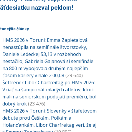
äťdesiatku nazval peklom!
ítanejšie články
HMS 2026 v Toruni: Emma Zapletalová
nenastúpila na semifinále štvorstovky,
Daniele Ledeckej 53,13 v rozbehoch
nestačilo, Gabriela Gajanová si semifinále
na 800 m vybojovala druhým najlepším
časom kariéry v hale 2:00,08
(29 640)
Šéftréner Libor Charfreitag po HMS 2026:
Vziať na šampionát mladých atlétov, ktorí
mali na seniorskom podujatí premiéru, bol
dobrý krok
(23 476)
HMS 2026 v Toruni: Slovenky v štafetovom
debute proti Češkám, Poľkám a
Holanďankám, Libor Charfreitag verí, že aj