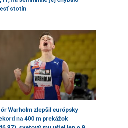
esť stotín
ór Warholm zlepšil európsky
ekord na 400 m prekážok
46,87), svetový mu ušiel len o 9