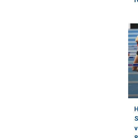
r
H
S
v
8