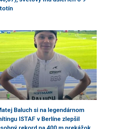
totín
atej Baluch si na legendárnom
ítingu ISTAF v Berlíne zlepšil
sobný rekord na 400 m prekážok