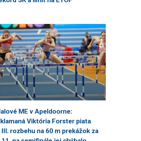
ekord SR a limit na EYOF
alové ME v Apeldoorne:
klamaná Viktória Forster piata
 III. rozbehu na 60 m prekážok za
,11, na semifinále jej chýbalo