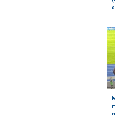
s
M
m
o