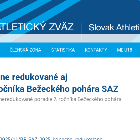
ČLENSKÁ ZÓNA
ŠTATISTIKA
KONTAKTY
ME U18
lne redukované aj
ročníka Bežeckého pohára SAZ
 neredukované poradie 7. ročníka Bežeckého pohára
s/2025/11/BP-SAZ-2025-konecne-redukovane-