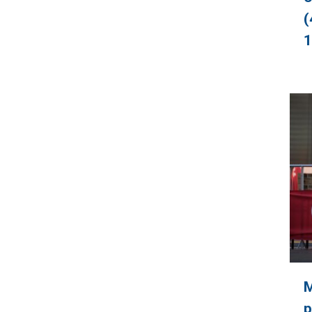
(
1
M
p