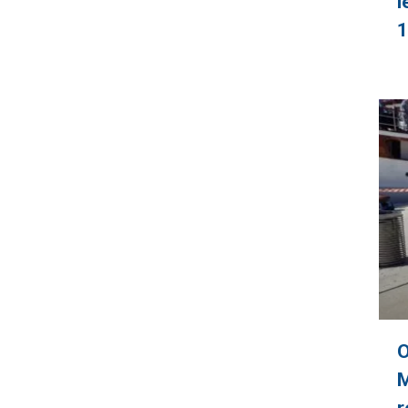
l
1
O
M