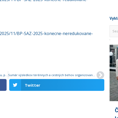
Vyhľ
ds/2025/11/BP-SAZ-2025-konecne-neredukovane-
Peter Ďurec potvrdil v Žiari nad Hronom svoju suverenitu, po úspešnej obhajobe oboch titulov na M-SR v krose je už rekordér, Veronika Páleníková sa vrátila do terénu vo veľkom štýle
Sumár výsledkov terénnych a cestných behov organizovaných na Slovensku
Twitter
Č