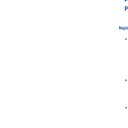
p
Najč