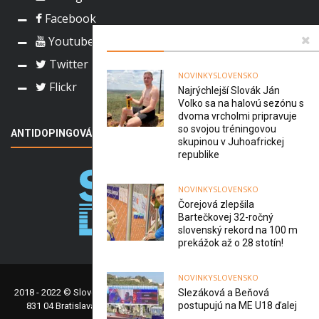
Facebook
Youtube
Twitter
NOVINKY
SLOVENSKO
Flickr
Najrýchlejší Slovák Ján
Volko sa na halovú sezónu s
dvoma vrcholmi pripravuje
so svojou tréningovou
ANTIDOPINGOVÁ AGENTÚRA SR
skupinou v Juhoafrickej
republike
NOVINKY
SLOVENSKO
Čorejová zlepšila
Bartečkovej 32-ročný
slovenský rekord na 100 m
prekážok až o 28 stotín!
NOVINKY
SLOVENSKO
Slezáková a Beňová
2018 - 2022 © Slovenský atletický zväz | Olympijské námestie 14290/1 |
postupujú na ME U18 ďalej
831 04 Bratislava | +421 2 38 15 55 00 | office@atletika.sk |
Správa