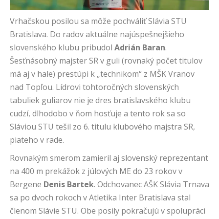
Vrhačskou posilou sa môže pochváliť Slávia STU
Bratislava. Do radov aktuálne najúspešnejšieho
slovenského klubu pribudol
Adrián Baran
.
Šesťnásobný majster SR v guli (rovnaký počet titulov
má aj v hale) prestúpi k „technikom“ z MŠK Vranov
nad Topľou. Lídrovi tohtoročných slovenských
tabuliek guliarov nie je dres bratislavského klubu
cudzí, dlhodobo v ňom hosťuje a tento rok sa so
Sláviou STU tešil zo 6. titulu klubového majstra SR,
piateho v rade.
Rovnakým smerom zamieril aj slovenský reprezentant
na 400 m prekážok z júlových ME do 23 rokov v
Bergene
Denis Bartek
. Odchovanec AŠK Slávia Trnava
sa po dvoch rokoch v Atletika Inter Bratislava stal
členom Slávie STU. Obe posily pokračujú v spolupráci