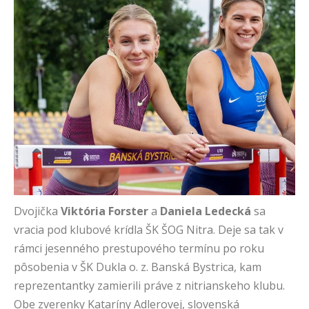
Dvojička
Viktória Forster
a
Daniela Ledecká
sa
vracia pod klubové krídla ŠK ŠOG Nitra. Deje sa tak v
rámci jesenného prestupového termínu po roku
pôsobenia v ŠK Dukla o. z. Banská Bystrica, kam
reprezentantky zamierili práve z nitrianskeho klubu.
Obe zverenky Kataríny Adlerovej, slovenská