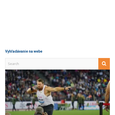
Uspeli ste na pretekoch a chcete svoj
výsledok spropagovat? Napíšte nám na nám
na media@atletika.sk
Napište nám
Vyhľadávanie na webe