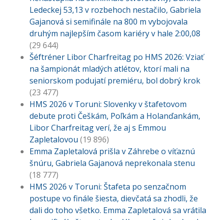
Ledeckej 53,13 v rozbehoch nestačilo, Gabriela
Gajanová si semifinále na 800 m vybojovala
druhým najlepším časom kariéry v hale 2:00,08
(29 644)
Šéftréner Libor Charfreitag po HMS 2026: Vziať
na šampionát mladých atlétov, ktorí mali na
seniorskom podujatí premiéru, bol dobrý krok
(23 477)
HMS 2026 v Toruni: Slovenky v štafetovom
debute proti Češkám, Poľkám a Holanďankám,
Libor Charfreitag verí, že aj s Emmou
Zapletalovou
(19 896)
Emma Zapletalová prišla v Záhrebe o víťaznú
šnúru, Gabriela Gajanová neprekonala stenu
(18 777)
HMS 2026 v Toruni: Štafeta po senzačnom
postupe vo finále šiesta, dievčatá sa zhodli, že
dali do toho všetko. Emma Zapletalová sa vrátila