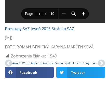
Prestupy SAZ Jeseň 2025 Stránka SAZ
(MJ)
FOTO ROMAN BENICKÝ, KARYNA MARČENKOVÁ
Zobrazenie článku:
1 549
Anketa World Athletics Awards má staronových laureátov: Atlétmi roka 2025 Armand Duplantis a Sydney McLaughlinová-Levronová
Sumár výsledkov terénnych a cestných behov organizovaných na Slovensku
Facebook
Twitter
Máte zaujímavý tip na článok?