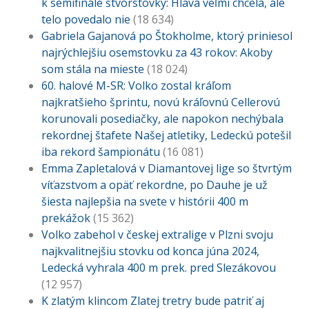
k semifinále štvorstovky: Hlava veľmi chcela, ale
telo povedalo nie
(18 634)
Gabriela Gajanová po Štokholme, ktorý priniesol
najrýchlejšiu osemstovku za 43 rokov: Akoby
som stála na mieste
(18 024)
60. halové M-SR: Volko zostal kráľom
najkratšieho šprintu, novú kráľovnú Cellerovú
korunovali posediačky, ale napokon nechýbala
rekordnej štafete Našej atletiky, Ledeckú potešil
iba rekord šampionátu
(16 081)
Emma Zapletalová v Diamantovej lige so štvrtým
víťazstvom a opäť rekordne, po Dauhe je už
šiesta najlepšia na svete v histórii 400 m
prekážok
(15 362)
Volko zabehol v českej extralige v Plzni svoju
najkvalitnejšiu stovku od konca júna 2024,
Ledecká vyhrala 400 m prek. pred Slezákovou
(12 957)
K zlatým klincom Zlatej tretry bude patriť aj