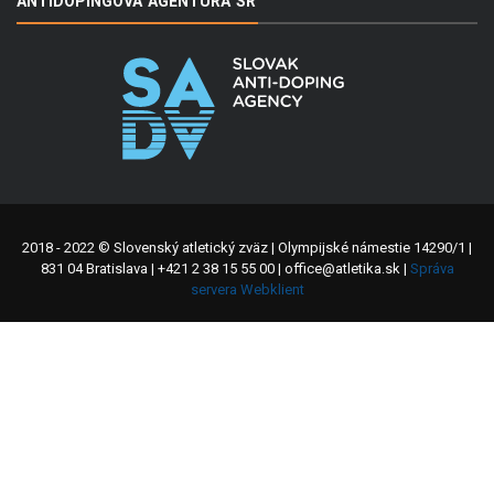
ANTIDOPINGOVÁ AGENTÚRA SR
2018 - 2022 © Slovenský atletický zväz | Olympijské námestie 14290/1 |
831 04 Bratislava | +421 2 38 15 55 00 | office@atletika.sk |
Správa
servera Webklient