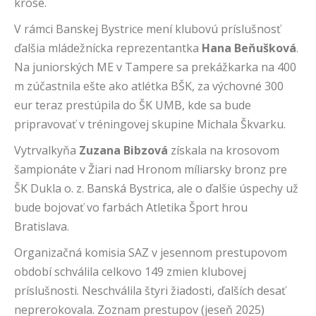
krose.
V rámci Banskej Bystrice mení klubovú príslušnosť
ďalšia mládežnícka reprezentantka
Hana Beňušková
.
Na juniorských ME v Tampere sa prekážkarka na 400
m zúčastnila ešte ako atlétka BŠK, za výchovné 300
eur teraz prestúpila do ŠK UMB, kde sa bude
pripravovať v tréningovej skupine Michala Škvarku.
Vytrvalkyňa
Zuzana Bibzová
získala na krosovom
šampionáte v Žiari nad Hronom míliarsky bronz pre
ŠK Dukla o. z. Banská Bystrica, ale o ďalšie úspechy už
bude bojovať vo farbách Atletika Šport hrou
Bratislava.
Organizačná komisia SAZ v jesennom prestupovom
období schválila celkovo 149 zmien klubovej
príslušnosti. Neschválila štyri žiadosti, ďalších desať
neprerokovala. Zoznam prestupov (jeseň 2025)