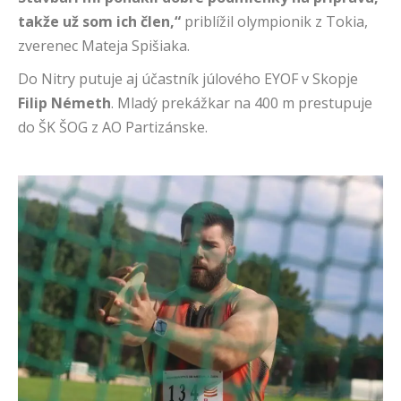
takže už som ich člen,“
priblížil olympionik z Tokia,
zverenec Mateja Spišiaka.
Do Nitry putuje aj účastník júlového EYOF v Skopje
Filip Németh
. Mladý prekážkar na 400 m prestupuje
do ŠK ŠOG z AO Partizánske.