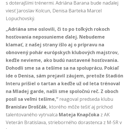
s doterajšími trénermi. Adriána Barana bude naďalej
viesť Jaroslav Kolcun, Denisa Barteka Marcel
Lopuchovský.
„Adriána sme oslovili, či to po toľkých rokoch
hosťovania neposunieme ďalej. Nebudeme
klamať, z našej strany išlo aj o prípravu na
obnovený pohár európskych klubových majstrov,
keďže nevieme, ako budú nastavené hosťovania.
Dohodli sme sa a tešíme sa na spoluprácu. Pokiaľ
ide o Denisa, sám prejavil záujem, pretože štadión
Interu prišiel o tartan a keďže už od leta trénoval
na Mladej garde, našli sme spoločnú reč. Z oboch
posíl sa veľmi tešíme,“
reagoval predseda klubu
Branislav Droščák
, ktorého môže tešiť aj príchod
talentovaného vytrvalca
Mateja Knapčoka
z AK
Veterán Bratislava, strieborného dorastenca z M-SR v