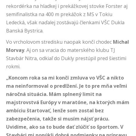
rekordérka na hladkej i prekážkovej stovke Forster aj
semifinalistka na 400 m prekážok z MS v Tokiu
Ledecká, však naďalej zostávajú členkami VŠC Dukla
Banská Bystrica.
Vo vrcholovom stredisku naopak končí chodec
Michal
Morvay
. Aj on sa vracia do materského klubu TJ
Stavbár Nitra, odkiaľ do Dukly prestúpil pred šiestimi
rokmi.
„Koncom roka sa mi končí zmluva vo VŠC a nikto
ma neinformoval o predlžení. Je to pre mňa veľmi
náročná situácia. Mám splnený limit na
majstrovstvá Európy v maratóne, na ktorých mám
ambíciu štartovať, lenže som zostal bez
zabezpečenia, takže si musím nájsť prácu.
Uvidíme, ako sa to bude dať zlúčiť so športom. V
Stavbári mi ponúkli dobré podmienky na prípravu,