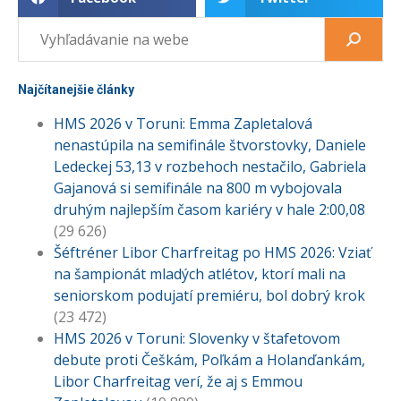
Najčítanejšie články
HMS 2026 v Toruni: Emma Zapletalová
nenastúpila na semifinále štvorstovky, Daniele
Ledeckej 53,13 v rozbehoch nestačilo, Gabriela
Gajanová si semifinále na 800 m vybojovala
druhým najlepším časom kariéry v hale 2:00,08
(29 626)
Šéftréner Libor Charfreitag po HMS 2026: Vziať
na šampionát mladých atlétov, ktorí mali na
seniorskom podujatí premiéru, bol dobrý krok
(23 472)
HMS 2026 v Toruni: Slovenky v štafetovom
debute proti Češkám, Poľkám a Holanďankám,
Libor Charfreitag verí, že aj s Emmou