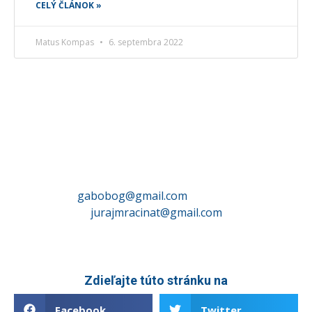
CELÝ ČLÁNOK »
Matus Kompas
6. septembra 2022
Máte zaujímavý tip na článok?
Uspeli ste na pretekoch a chcete svoj
výsledok spropagovat? Napíšte nám na
gabobog@gmail.com
alebo na
jurajmracinat@gmail.com
Zdieľajte túto stránku na
Facebook
Twitter