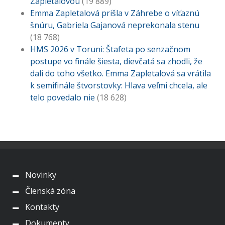
Zapletalovou
(19 889)
Emma Zapletalová prišla v Záhrebe o víťaznú
šnúru, Gabriela Gajanová neprekonala stenu
(18 768)
HMS 2026 v Toruni: Štafeta po senzačnom
postupe vo finále šiesta, dievčatá sa zhodli, že
dali do toho všetko. Emma Zapletalová sa vrátila
k semifinále štvorstovky: Hlava veľmi chcela, ale
telo povedalo nie
(18 628)
Novinky
Členská zóna
Kontakty
Dokumenty