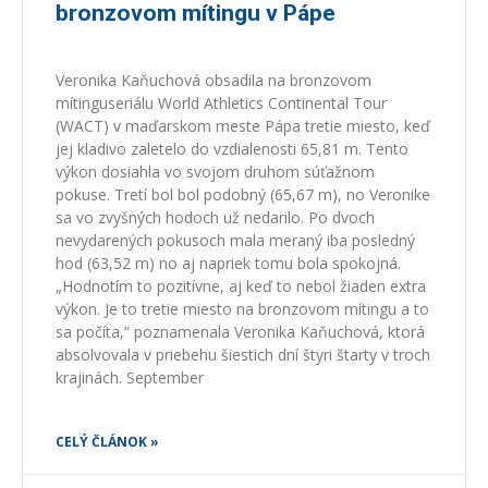
bronzovom mítingu v Pápe
Veronika Kaňuchová obsadila na bronzovom
mítinguseriálu World Athletics Continental Tour
(WACT) v maďarskom meste Pápa tretie miesto, keď
jej kladivo zaletelo do vzdialenosti 65,81 m. Tento
výkon dosiahla vo svojom druhom súťažnom
pokuse. Tretí bol bol podobný (65,67 m), no Veronike
sa vo zvyšných hodoch už nedarilo. Po dvoch
nevydarených pokusoch mala meraný iba posledný
hod (63,52 m) no aj napriek tomu bola spokojná.
„Hodnotím to pozitívne, aj keď to nebol žiaden extra
výkon. Je to tretie miesto na bronzovom mítingu a to
sa počíta,“ poznamenala Veronika Kaňuchová, ktorá
absolvovala v priebehu šiestich dní štyri štarty v troch
krajinách. September
CELÝ ČLÁNOK »