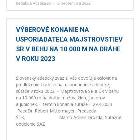
Redakcia Atletika.sk
6. septembra 2022
VÝBEROVÉ KONANIE NA
USPORIADATEĽA MAJSTROVSTIEV
SR V BEHU NA 10 000 M NA DRÁHE
V ROKU 2023
Slovenský atletický zväz si Vás dovoľuje osloviť na
predloženie žiadosti na usporiadanie atletickej
súťaže v roku 2023. – Majstrovstvá SR a ČR v behu
na 10 000 m na dráhe mužov, žien, juniorov
a junioriek. – termín konania súťaže – 29.4.2023
PaedDr. Róbert Mittermayer, Predseda
ŠTK Marco Adrien Drozda, Súťažné
oddelenie SAZ