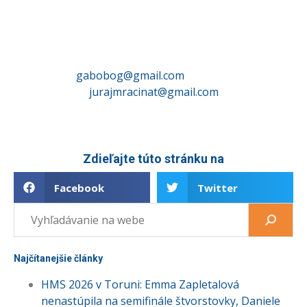
Máte zaujímavý tip na článok?
Uspeli ste na pretekoch a chcete svoj
výsledok spropagovat? Napíšte nám na
gabobog@gmail.com
alebo na
jurajmracinat@gmail.com
Zdieľajte túto stránku na
Facebook
Twitter
Najčítanejšie články
HMS 2026 v Toruni: Emma Zapletalová
nenastúpila na semifinále štvorstovky, Daniele