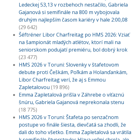
Ledeckej 53,13 v rozbehoch nestačilo, Gabriela
Gajanová si semifinále na 800 m vybojovala
druhým najlepším časom kariéry v hale 2:00,08
(29 642)
Šéftréner Libor Charfreitag po HMS 2026: Vziať
na šampionát mladých atlétov, ktorí mali na
seniorskom podujatí premiéru, bol dobrý krok
(23 477)
HMS 2026 v Toruni: Slovenky v štafetovom
debute proti Češkám, Poľkám a Holanďankám,
Libor Charfreitag verí, že aj s Emmou
Zapletalovou
(19 896)
Emma Zapletalová prišla v Záhrebe o víťaznú
šnúru, Gabriela Gajanová neprekonala stenu
(18 775)
HMS 2026 v Toruni: Štafeta po senzačnom
postupe vo finále šiesta, dievčatá sa zhodli, že
dali do toho všetko. Emma Zapletalová sa vrátila
k semifinále štvorstovky: Hlava veľmi chcela, ale