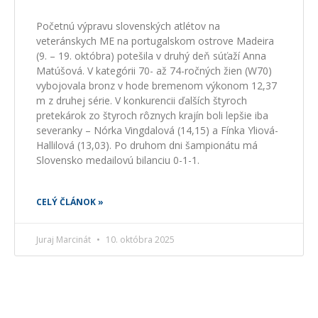
Početnú výpravu slovenských atlétov na
veteránskych ME na portugalskom ostrove Madeira
(9. – 19. októbra) potešila v druhý deň súťaží Anna
Matúšová. V kategórii 70- až 74-ročných žien (W70)
vybojovala bronz v hode bremenom výkonom 12,37
m z druhej série. V konkurencii ďalších štyroch
pretekárok zo štyroch rôznych krajín boli lepšie iba
severanky – Nórka Vingdalová (14,15) a Fínka Yliová-
Hallilová (13,03). Po druhom dni šampionátu má
Slovensko medailovú bilanciu 0-1-1.
CELÝ ČLÁNOK »
Juraj Marcinát
10. októbra 2025