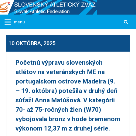
10 OKTÓBRA, 2025
Početnú výpravu slovenských
atlétov na veteránskych ME na
portugalskom ostrove Madeira (9.
– 19. októbra) potešila v druhý deň
súťaží Anna Matúšová. V kategórii
70- až 75-ročných žien (W70)
vybojovala bronz v hode bremenom
výkonom 12,37 m z druhej série.