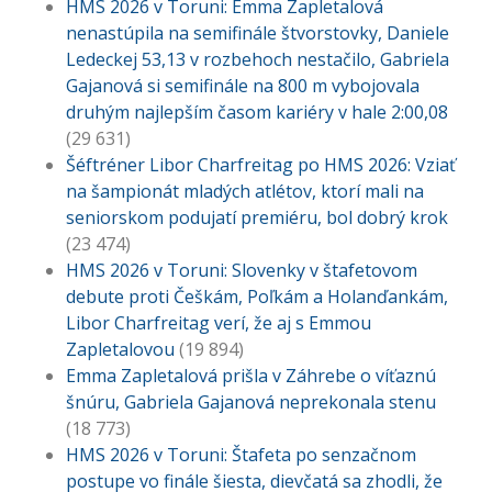
HMS 2026 v Toruni: Emma Zapletalová
nenastúpila na semifinále štvorstovky, Daniele
Ledeckej 53,13 v rozbehoch nestačilo, Gabriela
Gajanová si semifinále na 800 m vybojovala
druhým najlepším časom kariéry v hale 2:00,08
(29 631)
Šéftréner Libor Charfreitag po HMS 2026: Vziať
na šampionát mladých atlétov, ktorí mali na
seniorskom podujatí premiéru, bol dobrý krok
(23 474)
HMS 2026 v Toruni: Slovenky v štafetovom
debute proti Češkám, Poľkám a Holanďankám,
Libor Charfreitag verí, že aj s Emmou
Zapletalovou
(19 894)
Emma Zapletalová prišla v Záhrebe o víťaznú
šnúru, Gabriela Gajanová neprekonala stenu
(18 773)
HMS 2026 v Toruni: Štafeta po senzačnom
postupe vo finále šiesta, dievčatá sa zhodli, že