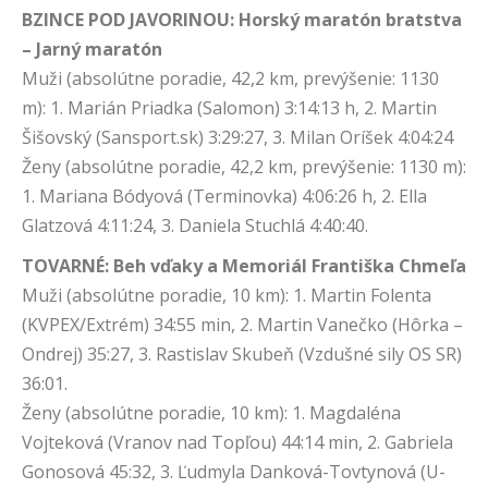
BZINCE POD JAVORINOU: Horský maratón bratstva
– Jarný maratón
Muži (absolútne poradie, 42,2 km, prevýšenie: 1130
m): 1. Marián Priadka (Salomon) 3:14:13 h, 2. Martin
Šišovský (Sansport.sk) 3:29:27, 3. Milan Oríšek 4:04:24
Ženy (absolútne poradie, 42,2 km, prevýšenie: 1130 m):
1. Mariana Bódyová (Terminovka) 4:06:26 h, 2. Ella
Glatzová 4:11:24, 3. Daniela Stuchlá 4:40:40.
TOVARNÉ: Beh vďaky a Memoriál Františka Chmeľa
Muži (absolútne poradie, 10 km): 1. Martin Folenta
(KVPEX/Extrém) 34:55 min, 2. Martin Vanečko (Hôrka –
Ondrej) 35:27, 3. Rastislav Skubeň (Vzdušné sily OS SR)
36:01.
Ženy (absolútne poradie, 10 km): 1. Magdaléna
Vojteková (Vranov nad Topľou) 44:14 min, 2. Gabriela
Gonosová 45:32, 3. Ľudmyla Danková-Tovtynová (U-