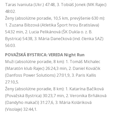
Taras Ivaniuta (Ukr.) 47:48, 3. Tobiáš Jonek (MK Rajec)
48:02.
Ženy (absolútne poradie, 10,5 km, prevýšenie 630 m):
1. Zuzana Bibzová (Atletika Šport hrou Bratislava)
54:32 min, 2. Lucia Pelikánová (ŠK Dukla o. z. B.
Bystrica) 54:38, 3. Mária Danečková (ind. členka SAZ)
56:03.
POVAŽSKÁ BYSTRICA: VEREDA Night Run
Muži (absolútne poradie, 8 km): 1. Tomáš Michalec
(Maratón klub Rajec) 26:24,3 min, 2. Daniel Kováčik
(Danfoss Power Solutions) 27:01,9, 3. Paris Kallis
27:10,5.
Ženy (absolútne poradie, 8 km): 1. Katarína Bačíková
(Považská Bystrica) 30:23,7 min, 2. Veronika Brňáková
(Dandyho makači) 31:27,6, 3. Mária Koláriková
(Visolaje) 32:44,1.