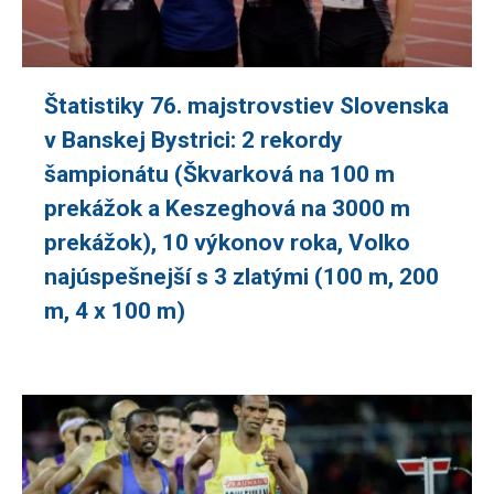
Štatistiky 76. majstrovstiev Slovenska
v Banskej Bystrici: 2 rekordy
šampionátu (Škvarková na 100 m
prekážok a Keszeghová na 3000 m
prekážok), 10 výkonov roka, Volko
najúspešnejší s 3 zlatými (100 m, 200
m, 4 x 100 m)