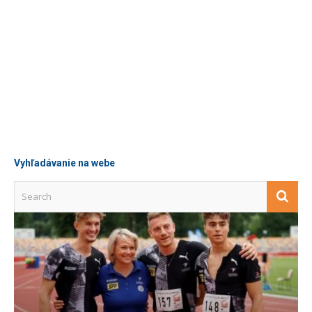
Uspeli ste na pretekoch a chcete svoj
výsledok spropagovat? Napíšte nám na nám
na media@atletika.sk
Napište nám
Vyhľadávanie na webe