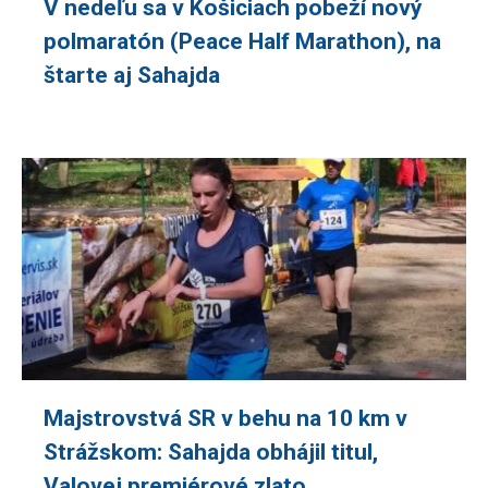
V nedeľu sa v Košiciach pobeží nový
polmaratón (Peace Half Marathon), na
štarte aj Sahajda
Majstrovstvá SR v behu na 10 km v
Strážskom: Sahajda obhájil titul,
Valovej premiérové zlato