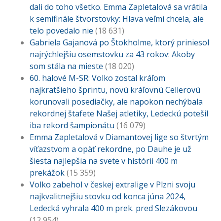
dali do toho všetko. Emma Zapletalová sa vrátila
k semifinále štvorstovky: Hlava veľmi chcela, ale
telo povedalo nie
(18 631)
Gabriela Gajanová po Štokholme, ktorý priniesol
najrýchlejšiu osemstovku za 43 rokov: Akoby
som stála na mieste
(18 020)
60. halové M-SR: Volko zostal kráľom
najkratšieho šprintu, novú kráľovnú Cellerovú
korunovali posediačky, ale napokon nechýbala
rekordnej štafete Našej atletiky, Ledeckú potešil
iba rekord šampionátu
(16 079)
Emma Zapletalová v Diamantovej lige so štvrtým
víťazstvom a opäť rekordne, po Dauhe je už
šiesta najlepšia na svete v histórii 400 m
prekážok
(15 359)
Volko zabehol v českej extralige v Plzni svoju
najkvalitnejšiu stovku od konca júna 2024,
Ledecká vyhrala 400 m prek. pred Slezákovou
(12 954)