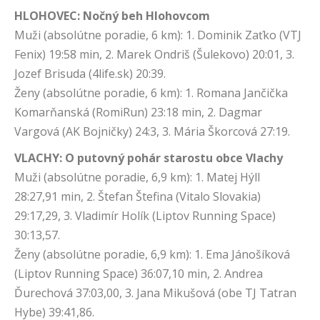
HLOHOVEC: Nočný beh Hlohovcom
Muži (absolútne poradie, 6 km): 1. Dominik Zaťko (VTJ
Fenix) 19:58 min, 2. Marek Ondriš (Šulekovo) 20:01, 3.
Jozef Brisuda (4life.sk) 20:39.
Ženy (absolútne poradie, 6 km): 1. Romana Jančička
Komarňanská (RomiRun) 23:18 min, 2. Dagmar
Vargová (AK Bojničky) 24:3, 3. Mária Škorcová 27:19.
VLACHY: O putovný pohár starostu obce Vlachy
Muži (absolútne poradie, 6,9 km): 1. Matej Hýll
28:27,91 min, 2. Štefan Štefina (Vitalo Slovakia)
29:17,29, 3. Vladimír Holík (Liptov Running Space)
30:13,57.
Ženy (absolútne poradie, 6,9 km): 1. Ema Jánošíková
(Liptov Running Space) 36:07,10 min, 2. Andrea
Ďurechová 37:03,00, 3. Jana Mikušová (obe TJ Tatran
Hybe) 39:41,86.