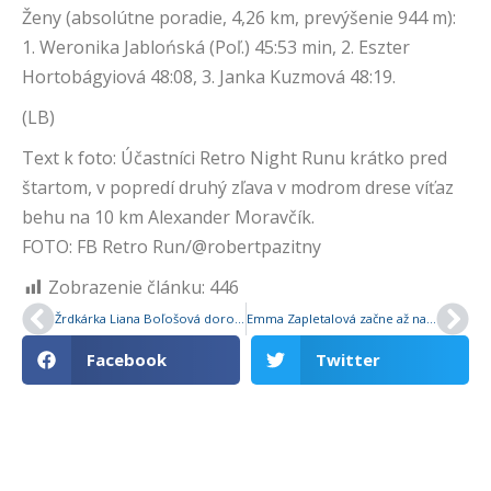
Ženy (absolútne poradie, 4,26 km, prevýšenie 944 m):
1. Weronika Jablońská (Poľ.) 45:53 min, 2. Eszter
Hortobágyiová 48:08, 3. Janka Kuzmová 48:19.
(LB)
Text k foto: Účastníci Retro Night Runu krátko pred
štartom, v popredí druhý zľava v modrom drese víťaz
behu na 10 km Alexander Moravčík.
FOTO: FB Retro Run/@robertpazitny
Zobrazenie článku:
446
Žrdkárka Liana Boľošová dorovnala Lilly Bergstrom, so 408 cm je juniorskou slovenskou rekordérkou pod holým nebom
Emma Zapletalová začne až na Diamantovej lige v Rabate, po problémoch s kolenom doháňa zameškané
Facebook
Twitter
Máte zaujímavý tip na článok?