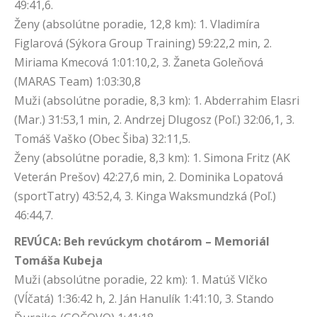
49:41,6.
Ženy (absolútne poradie, 12,8 km): 1. Vladimíra
Figlarová (Sýkora Group Training) 59:22,2 min, 2.
Miriama Kmecová 1:01:10,2, 3. Žaneta Goleňová
(MARAS Team) 1:03:30,8
Muži (absolútne poradie, 8,3 km): 1. Abderrahim Elasri
(Mar.) 31:53,1 min, 2. Andrzej Dlugosz (Poľ.) 32:06,1, 3.
Tomáš Vaško (Obec Šiba) 32:11,5.
Ženy (absolútne poradie, 8,3 km): 1. Simona Fritz (AK
Veterán Prešov) 42:27,6 min, 2. Dominika Lopatová
(sportTatry) 43:52,4, 3. Kinga Waksmundzká (Poľ.)
46:44,7.
REVÚCA: Beh revúckym chotárom – Memoriál
Tomáša Kubeja
Muži (absolútne poradie, 22 km): 1. Matúš Vlčko
(Vĺčatá) 1:36:42 h, 2. Ján Hanulík 1:41:10, 3. Stando